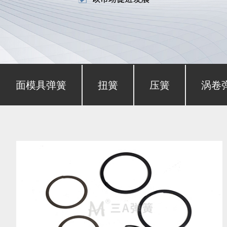
形截面模具弹簧
扭簧
压簧
涡卷