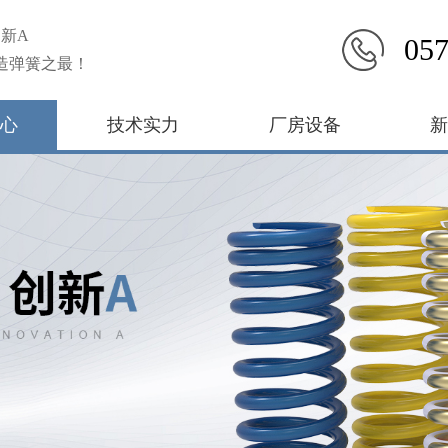
新A
057
造弹簧之最！
心
技术实力
厂房设备