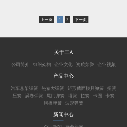
上一页
1
2
下一页
关于三A
公司简介
组织架构
企业文化
资质荣誉
企业视频
产品中心
汽车悬架弹簧
热卷大弹簧
矩形截面模具弹簧
扭簧
压簧
涡卷弹簧
尾门弹簧
塔簧
拉簧
卡圈
卡簧
钢板弹簧
波形弹簧
新闻中心
企业新闻
行业新闻