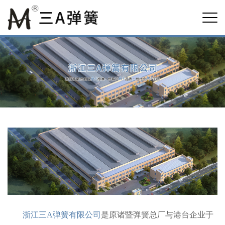
浙江三A弹簧有限公司
是原诸暨弹簧总厂与港台企业于