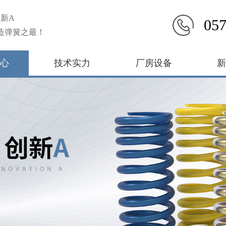
新A
057
造弹簧之最！
心
技术实力
厂房设备