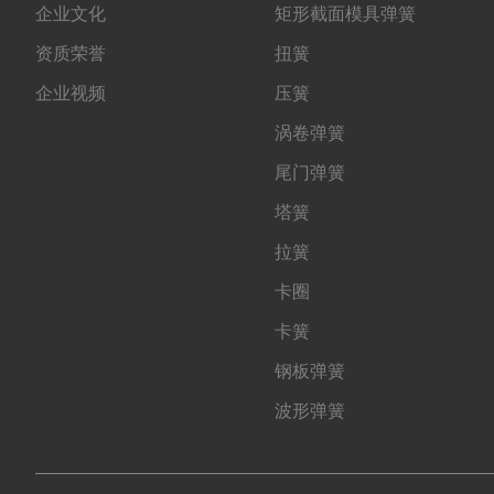
企业文化
矩形截面模具弹簧
资质荣誉
扭簧
企业视频
压簧
涡卷弹簧
尾门弹簧
塔簧
拉簧
卡圈
卡簧
钢板弹簧
波形弹簧