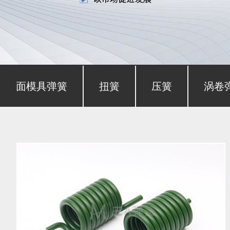
形截面模具弹簧
扭簧
压簧
涡卷