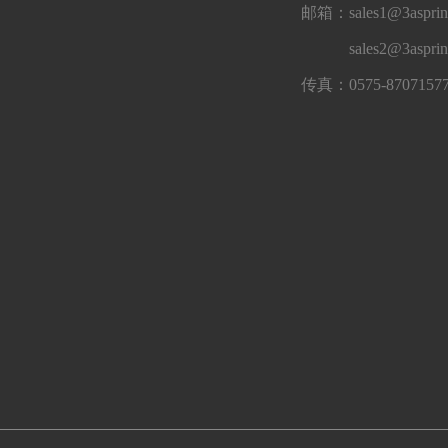
邮箱：sales1@3asprin
sales2@3aspri
传真：0575-8707157