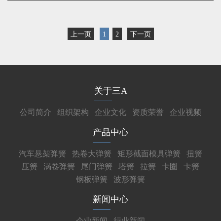
上一页
1
2
下一页
关于三A
公司简介
组织架构
企业文化
资质荣誉
企业视频
产品中心
汽车悬架弹簧
热卷大弹簧
矩形截面模具弹簧
扭簧
压簧
涡卷弹簧
尾门弹簧
塔簧
拉簧
卡圈
卡簧
钢板弹簧
波形弹簧
新闻中心
企业新闻
行业新闻