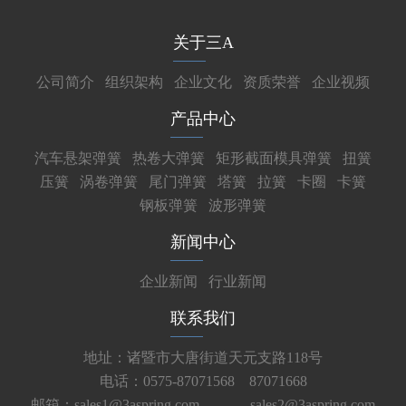
关于三A
公司简介
组织架构
企业文化
资质荣誉
企业视频
产品中心
汽车悬架弹簧
热卷大弹簧
矩形截面模具弹簧
扭簧
压簧
涡卷弹簧
尾门弹簧
塔簧
拉簧
卡圈
卡簧
钢板弹簧
波形弹簧
新闻中心
企业新闻
行业新闻
联系我们
地址：诸暨市大唐街道天元支路118号
电话：0575-87071568 87071668
邮箱：sales1@3aspring.com
sales2@3aspring.com