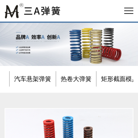
汽车悬架弹簧
热卷大弹簧
矩形截面模具