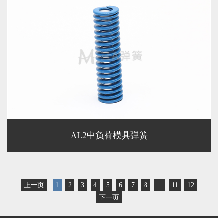
AL2中负荷模具弹簧
上一页
1
2
3
4
5
6
7
8
...
11
12
下一页