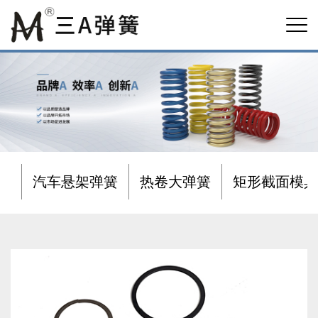
汽车悬架弹簧
热卷大弹簧
矩形截面模具