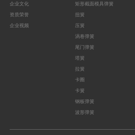
企业文化
矩形截面模具弹簧
资质荣誉
扭簧
企业视频
压簧
涡卷弹簧
尾门弹簧
塔簧
拉簧
卡圈
卡簧
钢板弹簧
波形弹簧