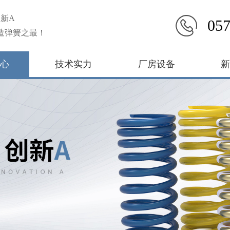
新A
057
造弹簧之最！
心
技术实力
厂房设备