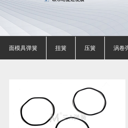
形截面模具弹簧
扭簧
压簧
涡卷