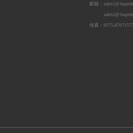
邮箱：sales1@3asprin
sales2@3aspri
传真：0575-8707157