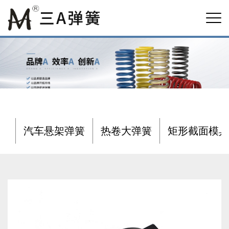
汽车悬架弹簧
热卷大弹簧
矩形截面模具