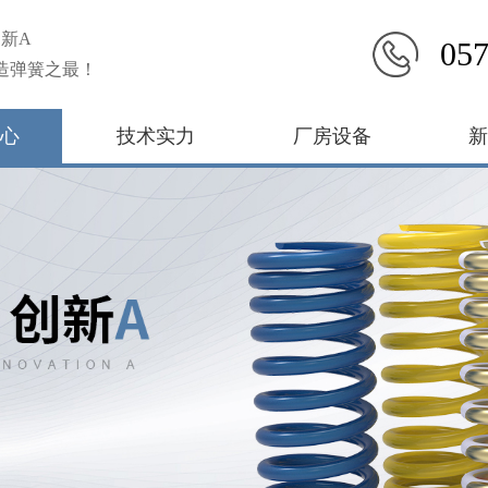
新A
057
造弹簧之最！
心
技术实力
厂房设备