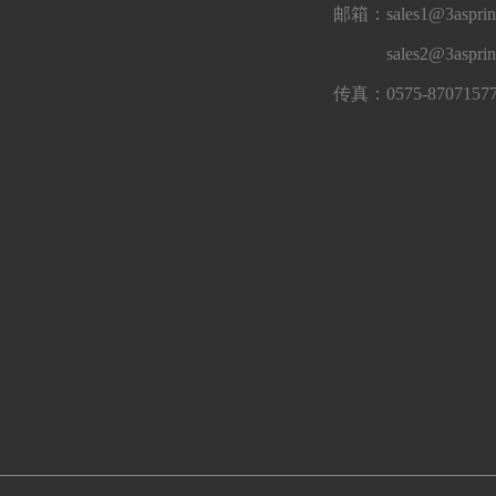
邮箱：sales1@3asprin
sales2@3aspri
传真：0575-8707157