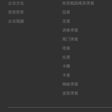
企业文化
矩形截面模具弹簧
资质荣誉
扭簧
企业视频
压簧
涡卷弹簧
尾门弹簧
塔簧
拉簧
卡圈
卡簧
钢板弹簧
波形弹簧