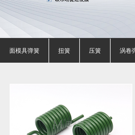
形截面模具弹簧
扭簧
压簧
涡卷