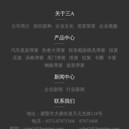
关于三A
公司简介
组织架构
企业文化
资质荣誉
企业视频
产品中心
汽车悬架弹簧
热卷大弹簧
矩形截面模具弹簧
扭簧
压簧
涡卷弹簧
尾门弹簧
塔簧
拉簧
卡圈
卡簧
钢板弹簧
波形弹簧
新闻中心
企业新闻
行业新闻
联系我们
地址：诸暨市大唐街道天元支路118号
电话：0575-87071568 87071668
邮箱：sales1@3aspring.com
sales2@3aspring.com