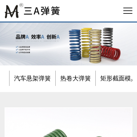
汽车悬架弹簧
热卷大弹簧
矩形截面模具