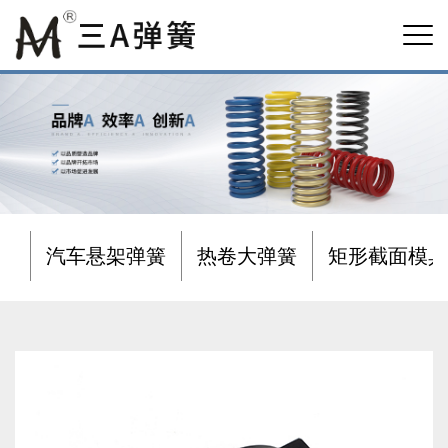
汽车悬架弹簧
热卷大弹簧
矩形截面模具