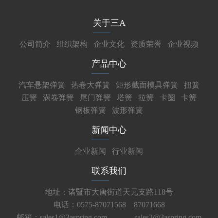
关于三A
公司简介
组织架构
企业文化
资质荣誉
企业视频
产品中心
汽车悬架弹簧
热卷大弹簧
矩形截面模具弹簧
扭簧
压簧
涡卷弹簧
尾门弹簧
塔簧
拉簧
卡圈
卡簧
钢板弹簧
波形弹簧
新闻中心
企业新闻
行业新闻
联系我们
地址：诸暨市大唐街道天元支路118号
电话：0575-87071568 87071668
邮箱：sales1@3aspring.com
sales2@3aspring.com