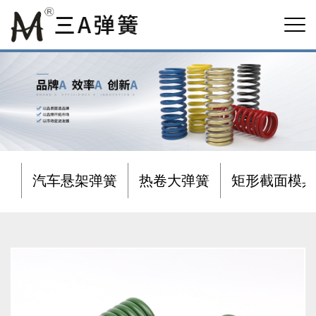
汽车悬架弹簧
热卷大弹簧
矩形截面模具