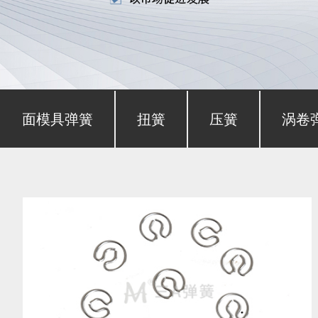
形截面模具弹簧
扭簧
压簧
涡卷