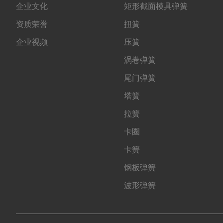
企业文化
矩形截面模具弹簧
资质荣誉
扭簧
企业视频
压簧
涡卷弹簧
尾门弹簧
塔簧
拉簧
卡圈
卡簧
钢板弹簧
波形弹簧