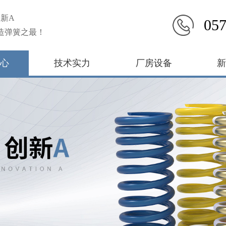
新A
057
造弹簧之最！
心
技术实力
厂房设备