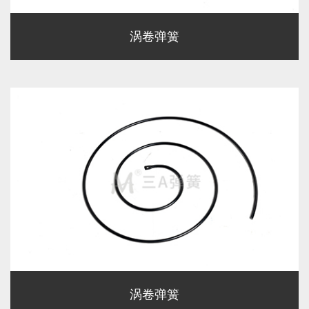
涡卷弹簧
涡卷弹簧