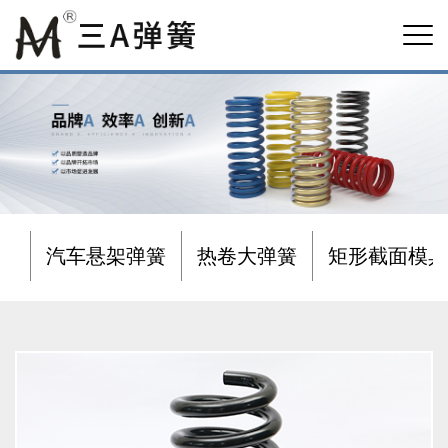
汽车悬架弹簧
热卷大弹簧
矩形截面模具