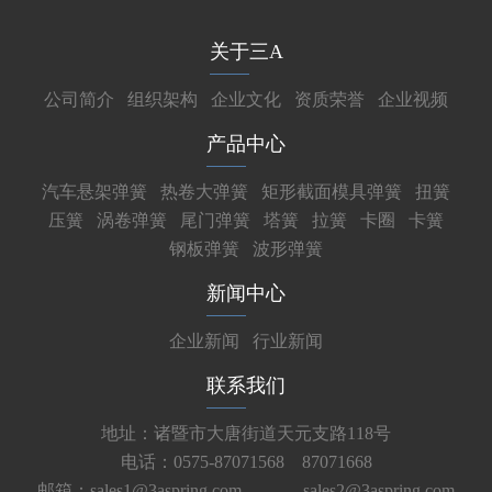
关于三A
公司简介
组织架构
企业文化
资质荣誉
企业视频
产品中心
汽车悬架弹簧
热卷大弹簧
矩形截面模具弹簧
扭簧
压簧
涡卷弹簧
尾门弹簧
塔簧
拉簧
卡圈
卡簧
钢板弹簧
波形弹簧
新闻中心
企业新闻
行业新闻
联系我们
地址：诸暨市大唐街道天元支路118号
电话：0575-87071568 87071668
邮箱：sales1@3aspring.com
sales2@3aspring.com