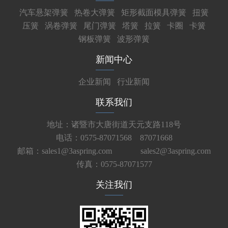
汽车悬架弹簧
热卷大弹簧
矩形截面模具弹簧
扭簧
压簧
涡卷弹簧
尾门弹簧
塔簧
拉簧
卡圈
卡簧
钢板弹簧
波形弹簧
新闻中心
企业新闻
行业新闻
联系我们
地址：诸暨市大唐街道天元支路118号
电话：0575-87071568 87071668
邮箱：sales1@3aspring.com
sales2@3aspring.com
传真：0575-87071577
关注我们