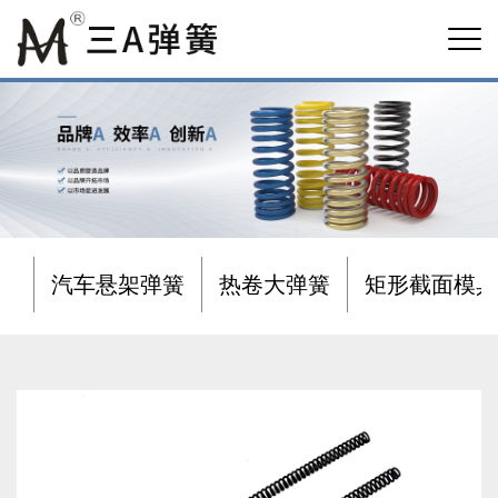
汽车悬架弹簧
热卷大弹簧
矩形截面模具