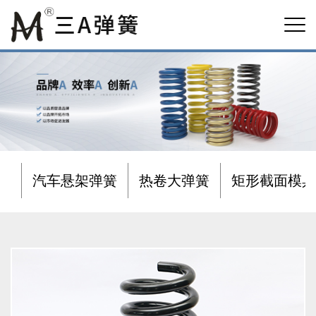
汽车悬架弹簧
热卷大弹簧
矩形截面模具