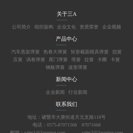
关于三A
公司简介
组织架构
企业文化
资质荣誉
企业视频
产品中心
汽车悬架弹簧
热卷大弹簧
矩形截面模具弹簧
扭簧
压簧
涡卷弹簧
尾门弹簧
塔簧
拉簧
卡圈
卡簧
钢板弹簧
波形弹簧
新闻中心
企业新闻
行业新闻
联系我们
地址：诸暨市大唐街道天元支路118号
电话：0575-87071568 87071668
邮箱：sales1@3aspring.com
sales2@3aspring.com