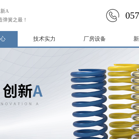
新A
057
造弹簧之最！
心
技术实力
厂房设备