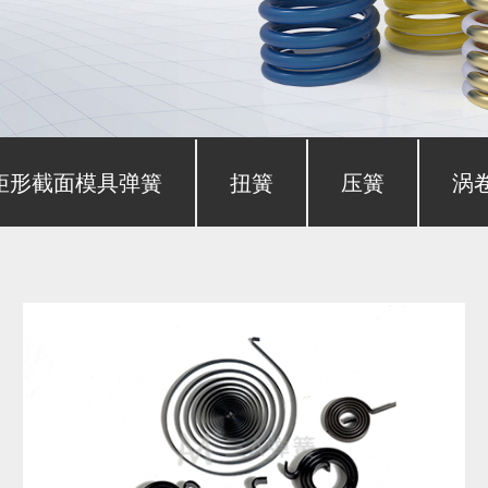
矩形截面模具弹簧
扭簧
压簧
涡