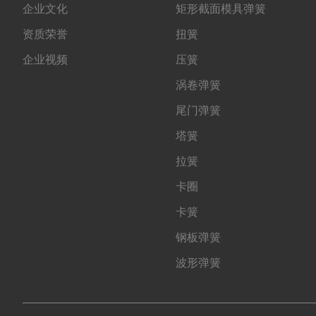
企业文化
矩形截面模具弹簧
资质荣誉
扭簧
企业视频
压簧
涡卷弹簧
尾门弹簧
塔簧
拉簧
卡圈
卡簧
钢板弹簧
波形弹簧