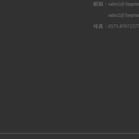
邮箱：sales1@3asprin
sales2@3aspri
传真：0575-8707157