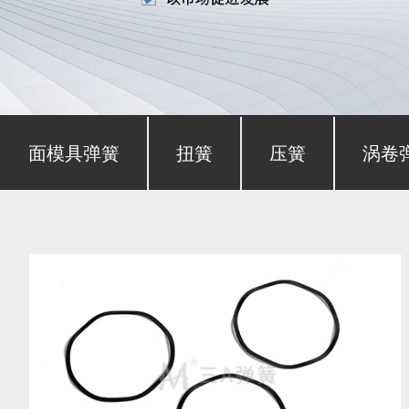
形截面模具弹簧
扭簧
压簧
涡卷