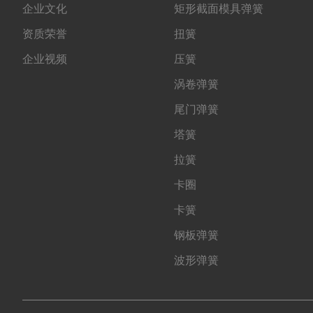
企业文化
矩形截面模具弹簧
资质荣誉
扭簧
企业视频
压簧
涡卷弹簧
尾门弹簧
塔簧
拉簧
卡圈
卡簧
钢板弹簧
波形弹簧