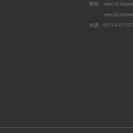
邮箱：sales1@3asprin
sales2@3aspri
传真：0575-8707157