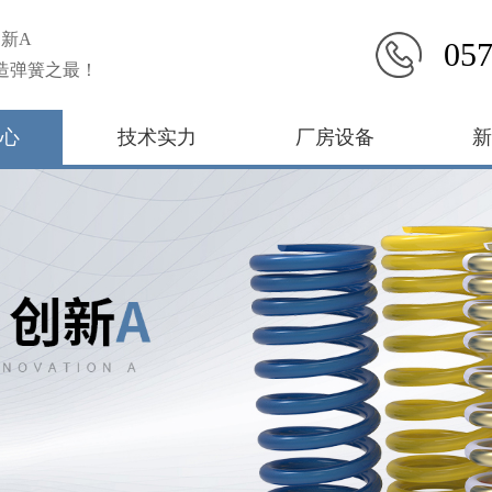
新A
057
造弹簧之最！
心
技术实力
厂房设备