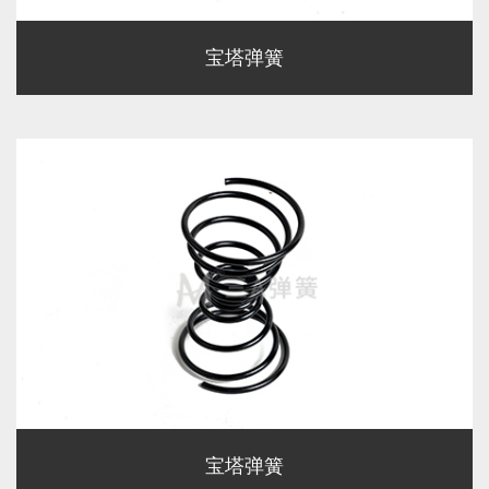
宝塔弹簧
宝塔弹簧