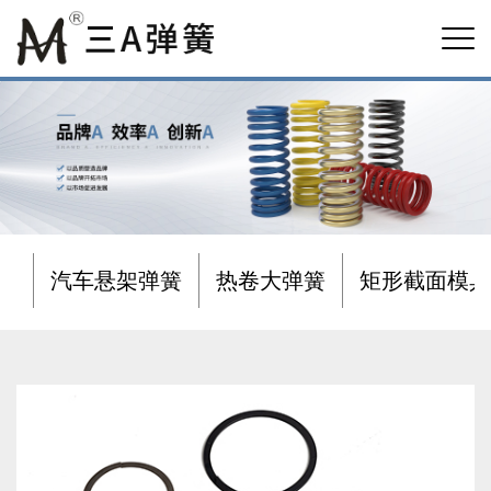
汽车悬架弹簧
热卷大弹簧
矩形截面模具