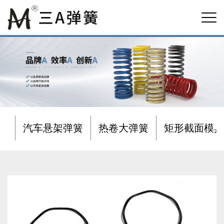
汽车悬架弹簧
热卷大弹簧
矩形截面模具