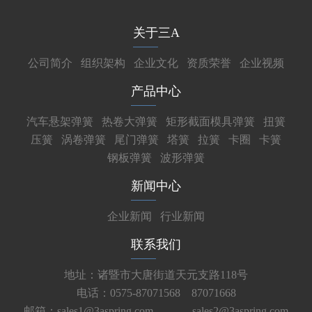
关于三A
公司简介
组织架构
企业文化
资质荣誉
企业视频
产品中心
汽车悬架弹簧
热卷大弹簧
矩形截面模具弹簧
扭簧
压簧
涡卷弹簧
尾门弹簧
塔簧
拉簧
卡圈
卡簧
钢板弹簧
波形弹簧
新闻中心
企业新闻
行业新闻
联系我们
地址：诸暨市大唐街道天元支路118号
电话：0575-87071568 87071668
邮箱：sales1@3aspring.com
sales2@3aspring.com