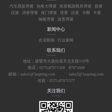
汽车悬架弹簧
热卷大弹簧
矩形截面模具弹簧
扭簧
压簧
涡卷弹簧
尾门弹簧
塔簧
拉簧
卡圈
卡簧
钢板弹簧
波形弹簧
新闻中心
企业新闻
行业新闻
联系我们
地址：诸暨市大唐街道天元支路118号
电话：0575-87071568 87071668
邮箱：sales1@3aspring.com
sales2@3aspring.com
传真：0575-87071577
关注我们