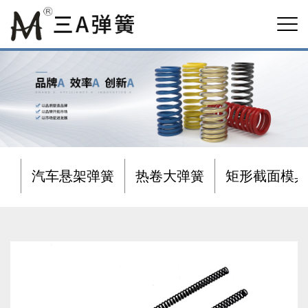
汽车悬架弹簧
热卷大弹簧
矩形截面模具