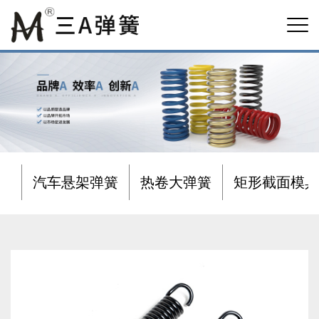
汽车悬架弹簧
热卷大弹簧
矩形截面模具