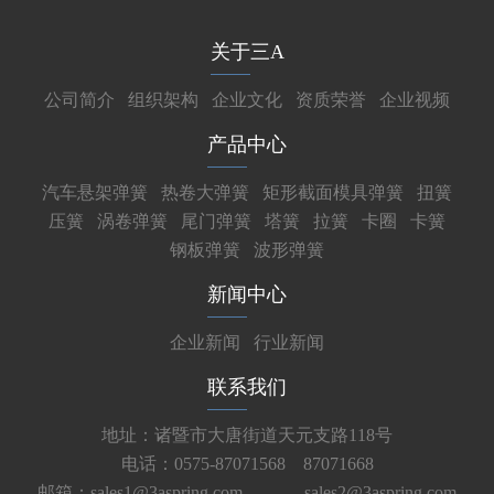
关于三A
公司简介
组织架构
企业文化
资质荣誉
企业视频
产品中心
汽车悬架弹簧
热卷大弹簧
矩形截面模具弹簧
扭簧
压簧
涡卷弹簧
尾门弹簧
塔簧
拉簧
卡圈
卡簧
钢板弹簧
波形弹簧
新闻中心
企业新闻
行业新闻
联系我们
地址：诸暨市大唐街道天元支路118号
电话：0575-87071568 87071668
邮箱：sales1@3aspring.com
sales2@3aspring.com