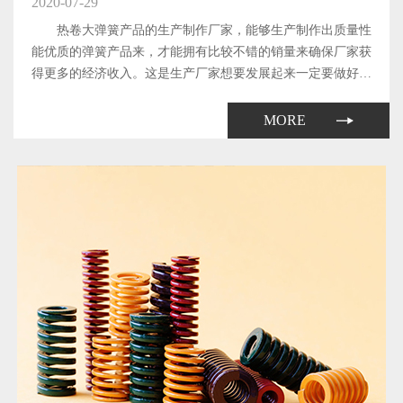
2020-07-29
热卷大弹簧产品的生产制作厂家，能够生产制作出质量性
能优质的弹簧产品来，才能拥有比较不错的销量来确保厂家获
得更多的经济收入。这是生产厂家想要发展起来一定要做好的
工作了。那么，厂家生产制作出来的热卷大弹簧产品所具备的
质量和性能都与哪些因素有关系呢?下面本文就来简单地介绍
MORE
一下。