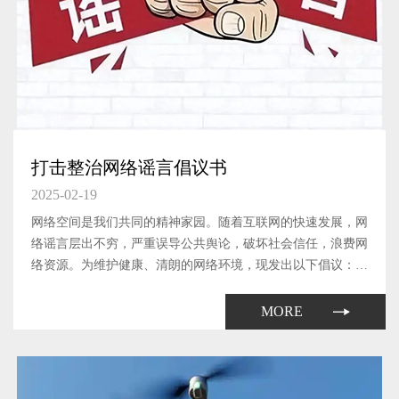
打击整治网络谣言倡议书
2025-02-19
网络空间是我们共同的精神家园。随着互联网的快速发展，网
络谣言层出不穷，严重误导公共舆论，破坏社会信任，浪费网
络资源。为维护健康、清朗的网络环境，现发出以下倡议：
1、提高辨别能力 不传播谣言在网络上遇到不确定的信息时，
要多方查证，不随意转发未经证实的信息；提高自身的媒介素
MORE
养，学会辨别...