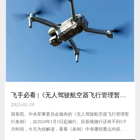
飞手必看 |《无人驾驶航空器飞行管理暂行
条例》法规解读
2025-02-19
国务院、中央军事委员会颁布的《无人驾驶航空器飞行管理暂
行条例》，自2024年1月1日起施行。距新规施行还有不到5个
月时间，今天为你解读，看看《条例》中有哪些重点内容。无
人驾驶航空器无人驾驶航空器，是指没有机载驾驶员、自备动