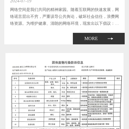
2024-07-19
网络空间是我们共同的精神家园。随着互联网的快速发展，网
络谣言层出不穷，严重误导公共舆论，破坏社会信任，浪费网
络资源。为维护健康、清朗的网络环境，现发出以下倡议：
1、提高辨别能力 不传播谣言在网络上遇到不确定的信息时，
要多方查证，不随意转发未经证实的信息；提高自身的媒介素
MORE
养，学会辨别...