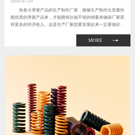
2020-07-29
热卷大弹簧产品的生产制作厂家，能够生产制作出质量性
能优质的弹簧产品来，才能拥有比较不错的销量来确保厂家获
得更多的经济收入。这是生产厂家想要发展起来一定要做好的
工作了。那么，厂家生产制作出来的热卷大弹簧产品所具备的
质量和性能都与哪些因素有关系呢?下面本文就来简单地介绍
MORE
一下。