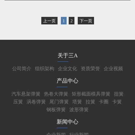
上一页
1
2
下一页
关于三A
公司简介
组织架构
企业文化
资质荣誉
企业视频
产品中心
汽车悬架弹簧
热卷大弹簧
矩形截面模具弹簧
扭簧
压簧
涡卷弹簧
尾门弹簧
塔簧
拉簧
卡圈
卡簧
钢板弹簧
波形弹簧
新闻中心
企业新闻
行业新闻