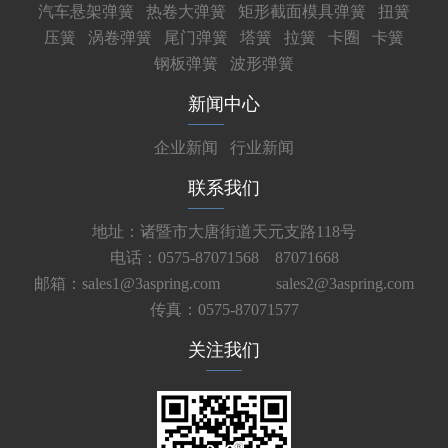
汽车悬架弹簧
热卷大弹簧
矩形截面模具弹簧
扭簧
压簧
涡卷弹簧
尾门弹簧
塔簧
拉簧
卡圈
卡簧
钢板弹簧
波形弹簧
新闻中心
企业新闻
行业新闻
联系我们
地址：诸暨市大唐街道天元支路118号
电话：0575-87071568 87071668
邮箱：sales1@3aspring.com
sales2@3aspring.com
传真：0575-87071577
关注我们